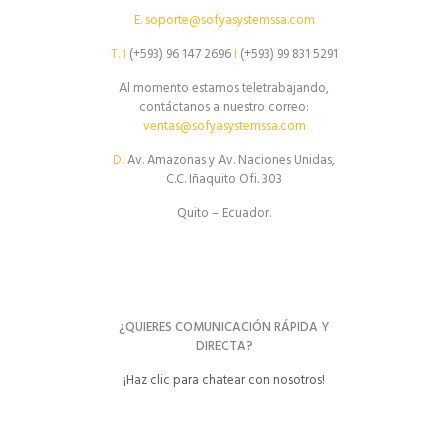
E.
soporte@sofyasystemssa.com
T.
I
(+593) 96 147 2696
I
(+593) 99 831 5291
Al momento estamos teletrabajando,
contáctanos a nuestro correo:
ventas@sofyasystemssa.com
D.
Av. Amazonas y Av. Naciones Unidas,
C.C. Iñaquito Ofi. 303
Quito – Ecuador.
¿QUIERES COMUNICACIÓN RÁPIDA Y
DIRECTA?
¡Haz clic para chatear con nosotros!