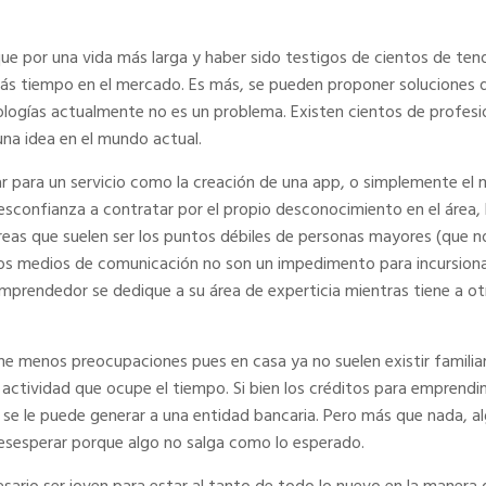
 que por una vida más larga y haber sido testigos de cientos de te
ás tiempo en el mercado. Es más, se pueden proponer soluciones 
logías actualmente no es un problema. Existen cientos de profesio
una idea en el mundo actual.
r para un servicio como la creación de una app, o simplemente el m
desconfianza a contratar por el propio desconocimiento en el área
reas que suelen ser los puntos débiles de personas mayores (que n
vos medios de comunicación no son un impedimento para incursiona
 emprendedor se dedique a su área de experticia mientras tiene a o
 menos preocupaciones pues en casa ya no suelen existir familiares
ctividad que ocupe el tiempo. Si bien los créditos para emprend
e se le puede generar a una entidad bancaria. Pero más que nada, 
 desesperar porque algo no salga como lo esperado.