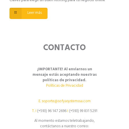
Claves para elegir un buen hosting para tu negocio online
Leer más
CONTACTO
¡IMPORTANTE! Al enviarnos un
mensaje estás aceptando nuestras
políticas de privacidad.
Políticas de Privacidad
E.
soporte@sofyasystemssa.com
T.
I
(+593) 96 147 2696
I
(+593) 99 831 5291
Al momento estamos teletrabajando,
contáctanos a nuestro correo: