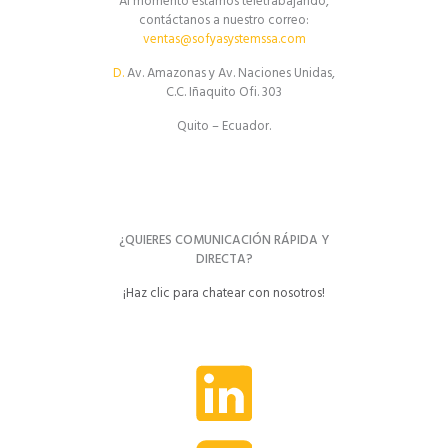
Al momento estamos teletrabajando,
contáctanos a nuestro correo:
ventas@sofyasystemssa.com
D.
Av. Amazonas y Av. Naciones Unidas,
C.C. Iñaquito Ofi. 303
Quito – Ecuador.
¿QUIERES COMUNICACIÓN RÁPIDA Y
DIRECTA?
¡Haz clic para chatear con nosotros!