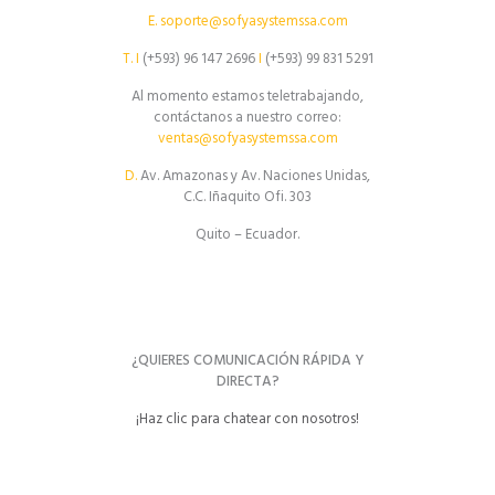
E.
soporte@sofyasystemssa.com
T.
I
(+593) 96 147 2696
I
(+593) 99 831 5291
Al momento estamos teletrabajando,
contáctanos a nuestro correo:
ventas@sofyasystemssa.com
D.
Av. Amazonas y Av. Naciones Unidas,
C.C. Iñaquito Ofi. 303
Quito – Ecuador.
¿QUIERES COMUNICACIÓN RÁPIDA Y
DIRECTA?
¡Haz clic para chatear con nosotros!