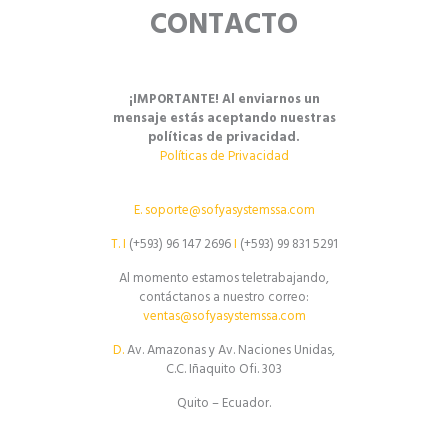
CONTACTO
¡IMPORTANTE! Al enviarnos un
mensaje estás aceptando nuestras
políticas de privacidad.
Políticas de Privacidad
E.
soporte@sofyasystemssa.com
T.
I
(+593) 96 147 2696
I
(+593) 99 831 5291
Al momento estamos teletrabajando,
contáctanos a nuestro correo:
ventas@sofyasystemssa.com
D.
Av. Amazonas y Av. Naciones Unidas,
C.C. Iñaquito Ofi. 303
Quito – Ecuador.