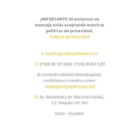
¡IMPORTANTE! Al enviarnos un
mensaje estás aceptando nuestras
políticas de privacidad.
Políticas de Privacidad
E.
soporte@sofyasystemssa.com
T.
I
(+593) 96 147 2696
I
(+593) 99 831 5291
Al momento estamos teletrabajando,
contáctanos a nuestro correo:
ventas@sofyasystemssa.com
D.
Av. Amazonas y Av. Naciones Unidas,
C.C. Iñaquito Ofi. 303
Quito – Ecuador.